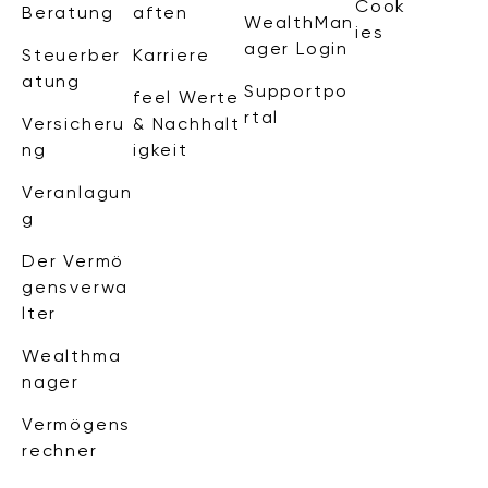
Cook
Beratung
aften
WealthMan
ies
ager Login
Steuerber
Karriere
atung
Supportpo
feel Werte
rtal
Versicheru
& Nachhalt
ng
igkeit
Veranlagun
g
Der Vermö
gensverwa
lter
Wealthma
nager
Vermögens
rechner