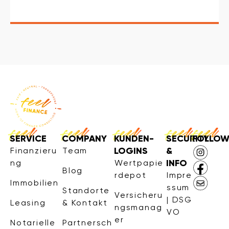
SERVICE
COMPANY
KUNDEN-
SECURITY
FOLLO
LOGINS
&
Finanzieru
Team
INFO
ng
Wertpapie
Blog
rdepot
Impre
Immobilien
ssum
Standorte
Versicheru
| DSG
Leasing
& Kontakt
ngsmanag
VO
er
Notarielle
Partnersch