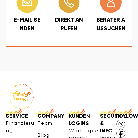
E-MAIL SE
DIREKT AN
BERATER A
NDEN
RUFEN
USSUCHEN
SERVICE
COMPANY
KUNDEN-
SECURITY
FOLLO
LOGINS
&
Finanzieru
Team
INFO
ng
Wertpapie
Blog
rdepot
Impre