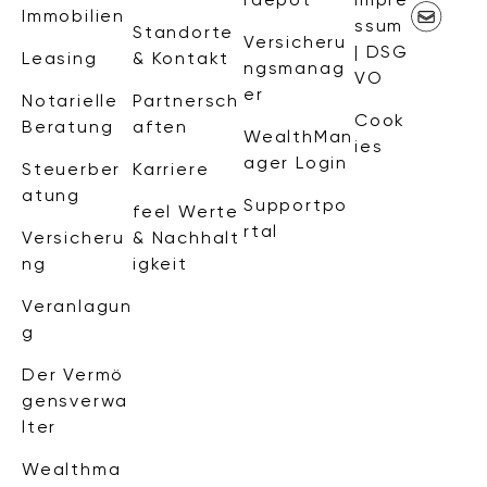
Immobilien
ssum
Standorte
Versicheru
| DSG
Leasing
& Kontakt
ngsmanag
VO
er
Notarielle
Partnersch
Cook
Beratung
aften
WealthMan
ies
ager Login
Steuerber
Karriere
atung
Supportpo
feel Werte
rtal
Versicheru
& Nachhalt
ng
igkeit
Veranlagun
g
Der Vermö
gensverwa
lter
Wealthma