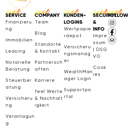
SERVICE
COMPANY
KUNDEN-
SECURITY
FOLLO
LOGINS
&
Finanzieru
Team
INFO
ng
Wertpapie
Blog
rdepot
Impre
Immobilien
ssum
Standorte
Versicheru
| DSG
Leasing
& Kontakt
ngsmanag
VO
er
Notarielle
Partnersch
Cook
Beratung
aften
WealthMan
ies
ager Login
Steuerber
Karriere
atung
Supportpo
feel Werte
rtal
Versicheru
& Nachhalt
ng
igkeit
Veranlagun
g