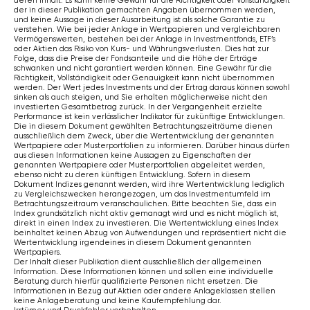
deren Inhalt. Es kann keine Gewähr für die Richtigkeit oder Vollständigkeit
der in dieser Publikation gemachten Angaben übernommen werden,
und keine Aussage in dieser Ausarbeitung ist als solche Garantie zu
verstehen. Wie bei jeder Anlage in Wertpapieren und vergleichbaren
Vermögenswerten, bestehen bei der Anlage in Investmentfonds, ETF’s
oder Aktien das Risiko von Kurs- und Währungsverlusten. Dies hat zur
Folge, dass die Preise der Fondsanteile und die Höhe der Erträge
schwanken und nicht garantiert werden können. Eine Gewähr für die
Richtigkeit, Vollständigkeit oder Genauigkeit kann nicht übernommen
werden. Der Wert jedes Investments und der Ertrag daraus können sowohl
sinken als auch steigen, und Sie erhalten möglicherweise nicht den
investierten Gesamtbetrag zurück. In der Vergangenheit erzielte
Performance ist kein verlässlicher Indikator für zukünftige Entwicklungen.
Die in diesem Dokument gewählten Betrachtungszeiträume dienen
ausschließlich dem Zweck, über die Wertentwicklung der genannten
Wertpapiere oder Musterportfolien zu informieren. Darüber hinaus dürfen
aus diesen Informationen keine Aussagen zu Eigenschaften der
genannten Wertpapiere oder Musterportfolien abgeleitet werden,
ebenso nicht zu deren künftigen Entwicklung. Sofern in diesem
Dokument Indizes genannt werden, wird ihre Wertentwicklung lediglich
zu Vergleichszwecken herangezogen, um das Investmentumfeld im
Betrachtungszeitraum veranschaulichen. Bitte beachten Sie, dass ein
Index grundsätzlich nicht aktiv gemanagt wird und es nicht möglich ist,
direkt in einen Index zu investieren. Die Wertentwicklung eines Index
beinhaltet keinen Abzug von Aufwendungen und repräsentiert nicht die
Wertentwicklung irgendeines in diesem Dokument genannten
Wertpapiers.
Der Inhalt dieser Publikation dient ausschließlich der allgemeinen
Information. Diese Informationen können und sollen eine individuelle
Beratung durch hierfür qualifizierte Personen nicht ersetzen. Die
Informationen in Bezug auf Aktien oder andere Anlageklassen stellen
keine Anlageberatung und keine Kaufempfehlung dar.