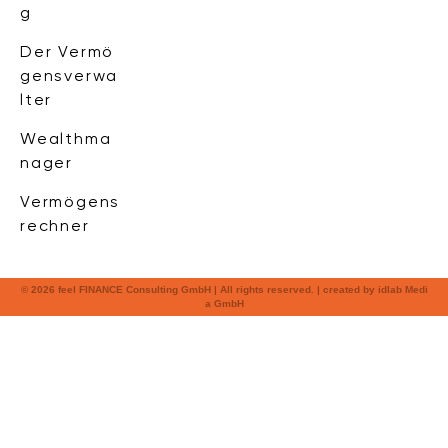
g
Der Vermö
gensverwa
lter
Wealthma
nager
Vermögens
rechner
© 2026 feel FINANCE Consulting GmbH | All rights reserved. | created by
idlab Medi
a GmbH