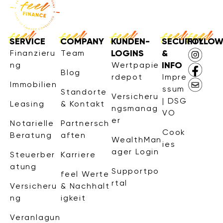
SERVICE
COMPANY
KUNDEN-
SECURITY
FOLLO
LOGINS
&
Finanzieru
Team
INFO
ng
Wertpapie
Blog
rdepot
Impre
Immobilien
ssum
Standorte
Versicheru
| DSG
Leasing
& Kontakt
ngsmanag
VO
er
Notarielle
Partnersch
Cook
Beratung
aften
WealthMan
ies
ager Login
Steuerber
Karriere
atung
Supportpo
feel Werte
rtal
Versicheru
& Nachhalt
ng
igkeit
Veranlagun