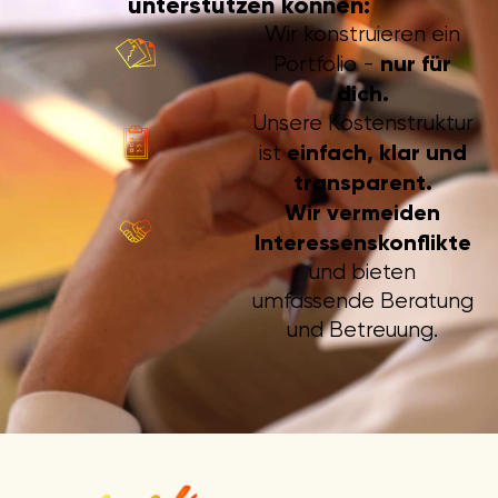
unterstützen können:
Wir konstruieren ein
nur für
Portfolio -
dich.
Unsere Kostenstruktur
einfach, klar und
ist
transparent.
Wir vermeiden
Interessenskonflikte
und bieten
umfassende Beratung
und Betreuung.